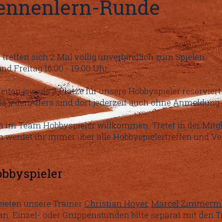
ennenlern-Runde
treffen sich 2 Mal völlig unverbindlich zum Spielen.
und Freitag 16:00 - 19:00 Uhr.
iten jeweils 2 Plätze für unsere Hobbyspieler reserviert
nes jedenAlters sind dort jederzeit auch ohne Anmeldun
h im Team Hobbyspieler willkommen. Tretet in der Mit
n werdet ihr immer über alle Hobbyspielertreffen und V
obbyspieler
bieten unsere Trainer
Christian Hoyer
,
Marcel Zimmer
n. Einzel- oder Gruppenstunden bitte separat mit den T