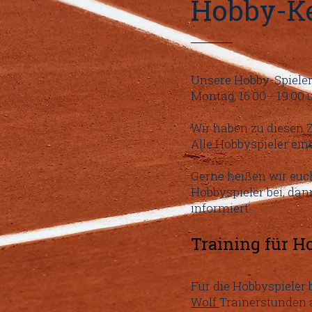
​Hobby-K
Unsere Hobby-Spieler 
Montag, 16:00 - 19:00 
Wir haben zu diesen Ze
Alle Hobbyspieler ei
Gerne heißen wir euc
Hobbyspieler bei, dan
informiert.
Training für H
Für die Hobbyspieler 
Wolf
Trainerstunden a