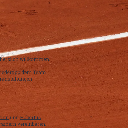
.
g herzlich willkommen.
gliederapp dem Team
eranstaltungen
mann
und
Hubertus
rainern vereinbaren.